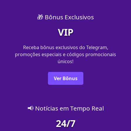
🎁 Bônus Exclusivos
VIP
Receba bônus exclusivos do Telegram,
promoções especiais e códigos promocionais
únicos!
Ver Bônus
📢 Notícias em Tempo Real
24/7