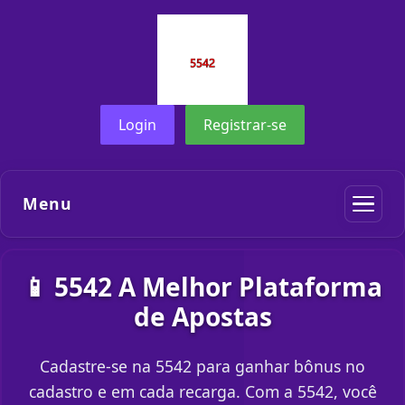
Login
Registrar-se
Menu
📱 5542 A Melhor Plataforma
de Apostas
Cadastre-se na 5542 para ganhar bônus no
cadastro e em cada recarga. Com a 5542, você