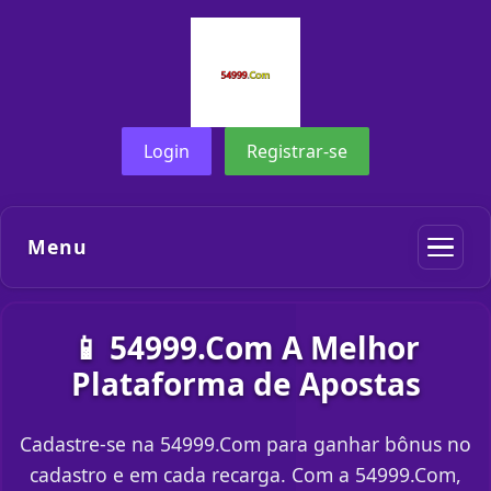
Login
Registrar-se
Menu
📱 54999.Com A Melhor
Plataforma de Apostas
Cadastre-se na 54999.Com para ganhar bônus no
cadastro e em cada recarga. Com a 54999.Com,