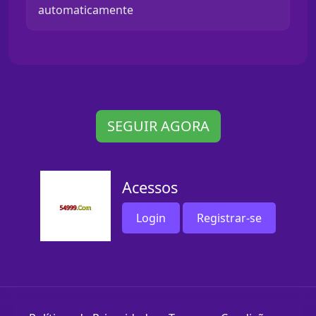
automaticamente
SEGUIR AGORA
Acessos
Login
Registrar-se