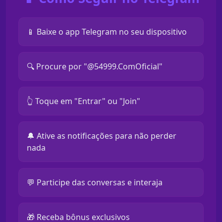
📱 Baixe o app Telegram no seu dispositivo
🔍 Procure por "@54999.ComOficial"
👆 Toque em "Entrar" ou "Join"
🔔 Ative as notificações para não perder
nada
💬 Participe das conversas e interaja
🎁 Receba bônus exclusivos