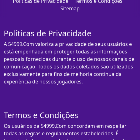
Políticas de Privacidade
Termos e Condições
Sitemap
Políticas de Privacidade
A 54999.Com valoriza a privacidade de seus usuários e
está empenhada em proteger todas as informações
pessoais fornecidas durante o uso de nossos canais de
comunicação. Todos os dados coletados são utilizados
exclusivamente para fins de melhoria contínua da
experiência de nossos jogadores.
Termos e Condições
Os usuários da 54999.Com concordam em respeitar
todas as regras e regulamentos estabelecidos. É