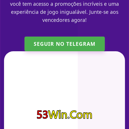
você tem acesso a promoções incríveis e uma
experiência de jogo inigualável. Junte-se aos
vencedores agora!
SEGUIR NO TELEGRAM