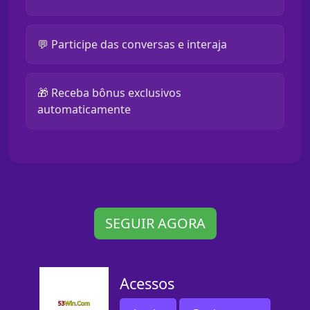
💬 Participe das conversas e interaja
🎁 Receba bônus exclusivos
automaticamente
SEGUIR AGORA
Acessos