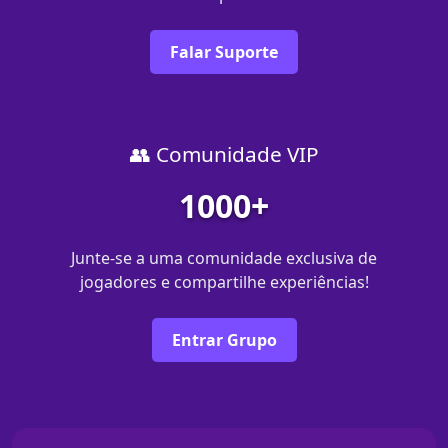
Falar Suporte
👥 Comunidade VIP
1000+
Junte-se a uma comunidade exclusiva de
jogadores e compartilhe experiências!
Entrar Grupo