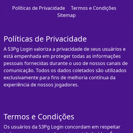
Políticas de Privacidade
Termos e Condições
Sitemap
Políticas de Privacidade
A 53Pg Login valoriza a privacidade de seus usuários e
está empenhada em proteger todas as informações
pessoais fornecidas durante o uso de nossos canais de
comunicação. Todos os dados coletados são utilizados
exclusivamente para fins de melhoria contínua da
experiência de nossos jogadores.
Termos e Condições
Os usuários da 53Pg Login concordam em respeitar