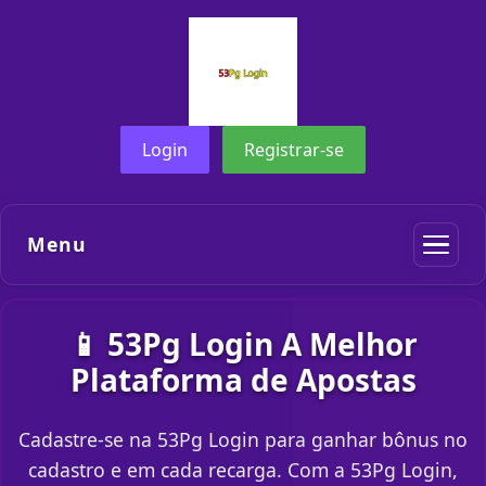
Login
Registrar-se
Menu
📱 53Pg Login A Melhor
Plataforma de Apostas
Cadastre-se na 53Pg Login para ganhar bônus no
cadastro e em cada recarga. Com a 53Pg Login,