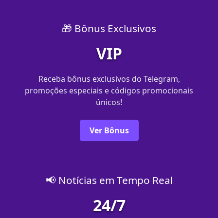
🎁 Bônus Exclusivos
VIP
Receba bônus exclusivos do Telegram,
promoções especiais e códigos promocionais
únicos!
Ver Bônus
📢 Notícias em Tempo Real
24/7