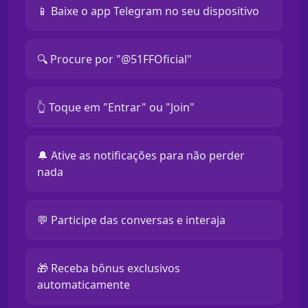
📱 Baixe o app Telegram no seu dispositivo
🔍 Procure por "@51FFOficial"
👆 Toque em "Entrar" ou "Join"
🔔 Ative as notificações para não perder
nada
💬 Participe das conversas e interaja
🎁 Receba bônus exclusivos
automaticamente