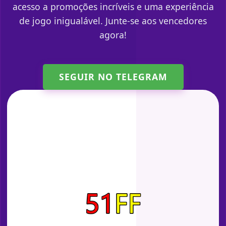
acesso a promoções incríveis e uma experiência
de jogo inigualável. Junte-se aos vencedores
agora!
SEGUIR NO TELEGRAM