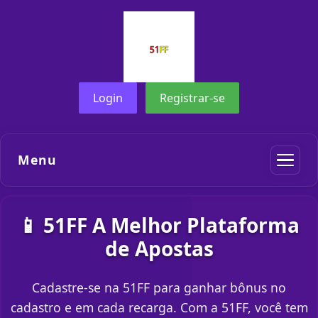
Login
Registrar-se
Menu
📱 51FF A Melhor Plataforma
de Apostas
Cadastre-se na 51FF para ganhar bônus no
cadastro e em cada recarga. Com a 51FF, você tem