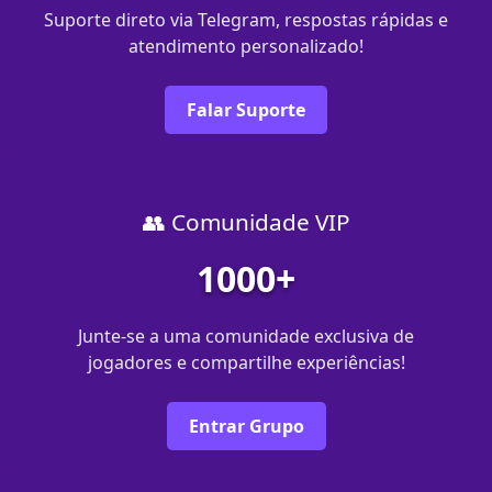
Suporte direto via Telegram, respostas rápidas e
atendimento personalizado!
Falar Suporte
👥 Comunidade VIP
1000+
Junte-se a uma comunidade exclusiva de
jogadores e compartilhe experiências!
Entrar Grupo