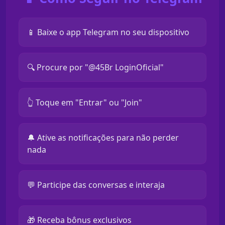
📱 Baixe o app Telegram no seu dispositivo
🔍 Procure por "@45Br LoginOficial"
👆 Toque em "Entrar" ou "Join"
🔔 Ative as notificações para não perder
nada
💬 Participe das conversas e interaja
🎁 Receba bônus exclusivos