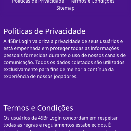
Políticas de Privacidade
Termos e Condições
Sitemap
Políticas de Privacidade
A 45Br Login valoriza a privacidade de seus usuários e
está empenhada em proteger todas as informações
pessoais fornecidas durante o uso de nossos canais de
comunicação. Todos os dados coletados são utilizados
exclusivamente para fins de melhoria contínua da
experiência de nossos jogadores.
Termos e Condições
Os usuários da 45Br Login concordam em respeitar
todas as regras e regulamentos estabelecidos. É