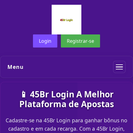
Login
Registrar-se
Menu
📱 45Br Login A Melhor
Plataforma de Apostas
Cadastre-se na 45Br Login para ganhar bônus no
cadastro e em cada recarga. Com a 45Br Login,