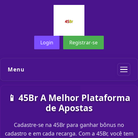
Login
Registrar-se
Menu
📱 45Br A Melhor Plataforma
de Apostas
Cadastre-se na 45Br para ganhar bônus no
cadastro e em cada recarga. Com a 45Br, você tem