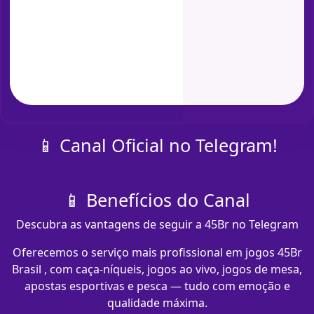
📱 Canal Oficial no Telegram!
📱 Benefícios do Canal
Descubra as vantagens de seguir a 45Br no Telegram
Oferecemos o serviço mais profissional em jogos 45Br
Brasil , com caça-níqueis, jogos ao vivo, jogos de mesa,
apostas esportivas e pesca — tudo com emoção e
qualidade máxima.