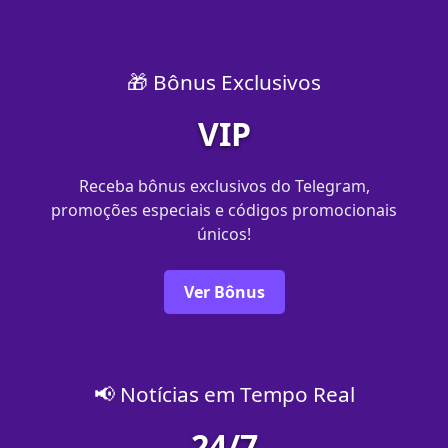
🎁 Bônus Exclusivos
VIP
Receba bônus exclusivos do Telegram,
promoções especiais e códigos promocionais
únicos!
Ver Bônus
📢 Notícias em Tempo Real
24/7