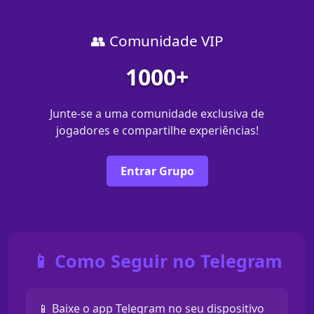
👥 Comunidade VIP
1000+
Junte-se a uma comunidade exclusiva de
jogadores e compartilhe experiências!
Entrar Grupo
📱 Como Seguir no Telegram
📱 Baixe o app Telegram no seu dispositivo