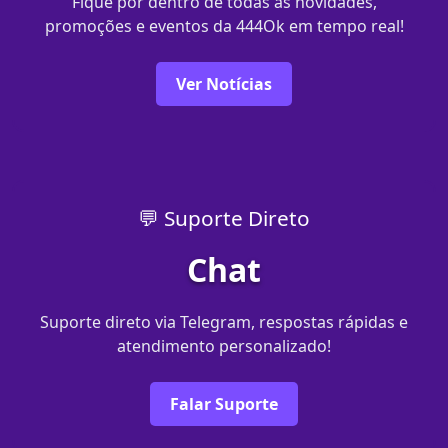
Fique por dentro de todas as novidades,
promoções e eventos da 444Ok em tempo real!
Ver Notícias
💬 Suporte Direto
Chat
Suporte direto via Telegram, respostas rápidas e
atendimento personalizado!
Falar Suporte