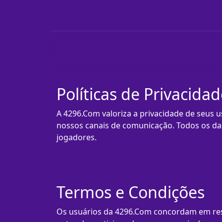
Políticas de Privacida
A 4296.Com valoriza a privacidade de seus 
nossos canais de comunicação. Todos os dad
jogadores.
Termos e Condições
Os usuários da 4296.Com concordam em resp