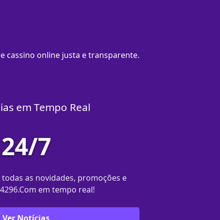
 cassino online justa e transparente.
cias em Tempo Real
24/7
e todas as novidades, promoções e
 4296.Com em tempo real!
Ver Notícias