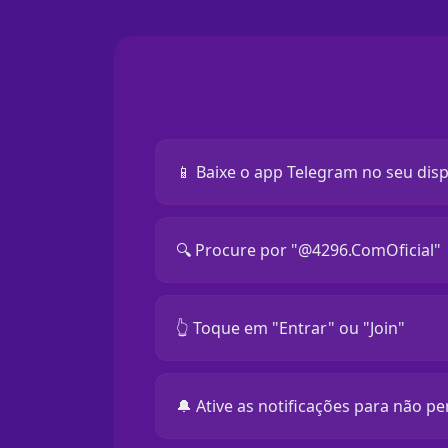
📱 Baixe o app Telegram no seu disp
🔍 Procure por "@4296.ComOficial"
👆 Toque em "Entrar" ou "Join"
🔔 Ative as notificações para não p