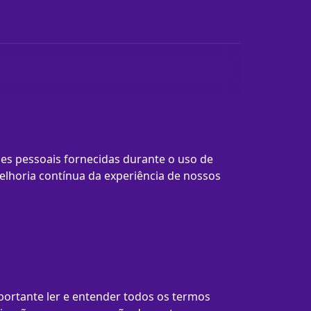
es pessoais fornecidas durante o uso de
elhoria contínua da experiência de nossos
ortante ler e entender todos os termos