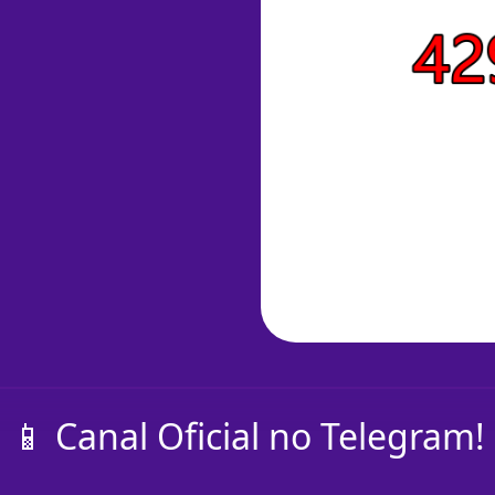
📱 Canal Oficial no Telegram!