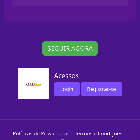
SEGUIR AGORA
Acessos
Login
Registrar-se
Políticas de Privacidade
Termos e Condições