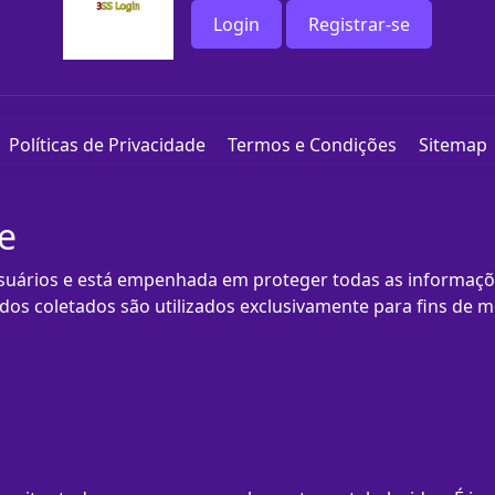
Login
Registrar-se
Políticas de Privacidade
Termos e Condições
Sitemap
de
 usuários e está empenhada em proteger todas as informaçõ
os coletados são utilizados exclusivamente para fins de m