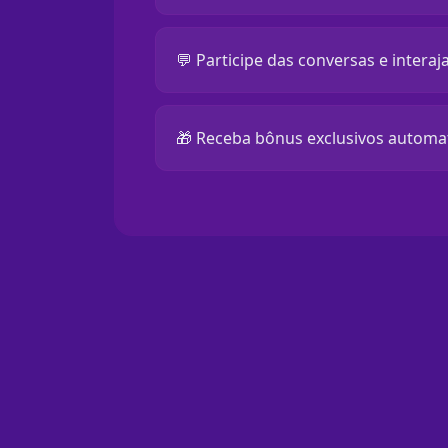
💬 Participe das conversas e interaj
🎁 Receba bônus exclusivos autom