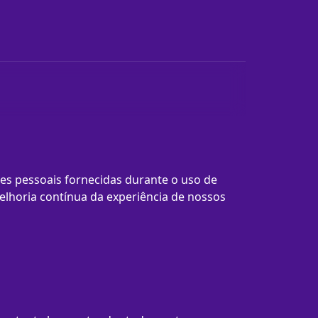
es pessoais fornecidas durante o uso de
elhoria contínua da experiência de nossos