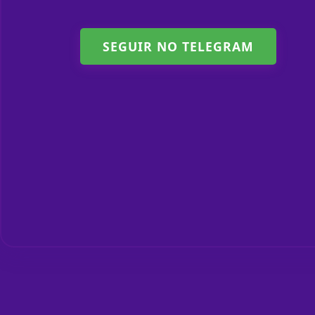
SEGUIR NO TELEGRAM