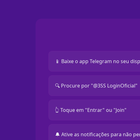
📱 Baixe o app Telegram no seu disp
🔍 Procure por "@3SS LoginOficial"
👆 Toque em "Entrar" ou "Join"
🔔 Ative as notificações para não p