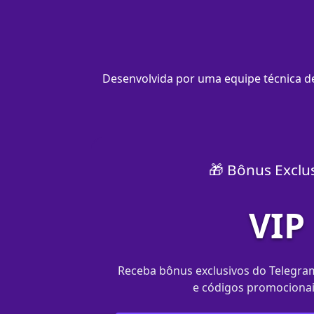
Desenvolvida por uma equipe técnica de 
🎁 Bônus Exclu
VIP
Receba bônus exclusivos do Telegra
e códigos promocionai