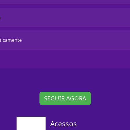
a
aticamente
SEGUIR AGORA
Acessos