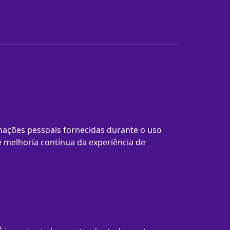
mações pessoais fornecidas durante o uso
e melhoria contínua da experiência de