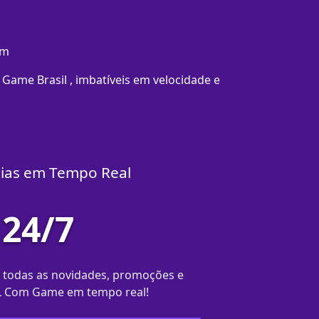
am
ame Brasil , imbatíveis em velocidade e
cias em Tempo Real
24/7
e todas as novidades, promoções e
L Com Game em tempo real!