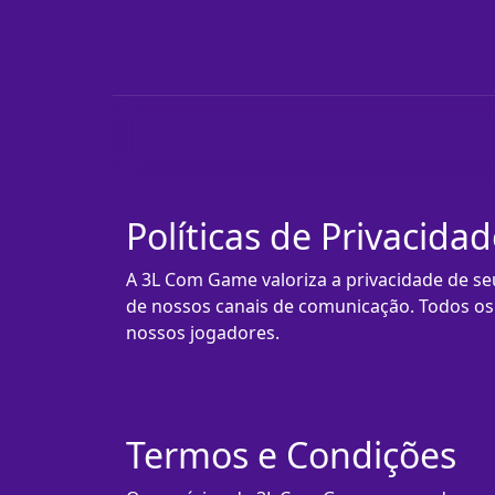
Políticas de Privacida
A 3L Com Game valoriza a privacidade de s
de nossos canais de comunicação. Todos os 
nossos jogadores.
Termos e Condições