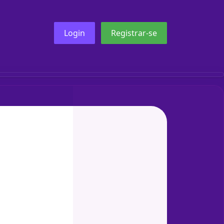
Login
Registrar-se