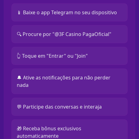
📱 Baixe o app Telegram no seu dispositivo
🔍 Procure por "@3F Casino PagaOficial"
👆 Toque em "Entrar" ou "Join"
🔔 Ative as notificações para não perder
nada
💬 Participe das conversas e interaja
🎁 Receba bônus exclusivos
automaticamente