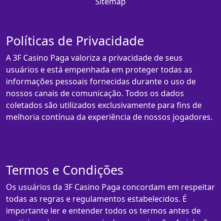
Sitemap
Políticas de Privacidade
A 3F Casino Paga valoriza a privacidade de seus
usuários e está empenhada em proteger todas as
informações pessoais fornecidas durante o uso de
nossos canais de comunicação. Todos os dados
coletados são utilizados exclusivamente para fins de
melhoria contínua da experiência de nossos jogadores.
Termos e Condições
Os usuários da 3F Casino Paga concordam em respeitar
todas as regras e regulamentos estabelecidos. É
importante ler e entender todos os termos antes de