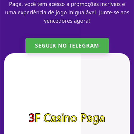
Paga, você tem acesso a promoções incríveis e
uma experiência de jogo inigualável. Junte-se aos
vencedores agora!
SEGUIR NO TELEGRAM