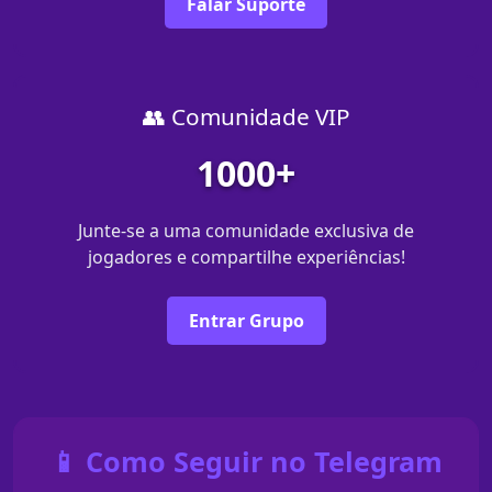
Falar Suporte
👥 Comunidade VIP
1000+
Junte-se a uma comunidade exclusiva de
jogadores e compartilhe experiências!
Entrar Grupo
📱 Como Seguir no Telegram