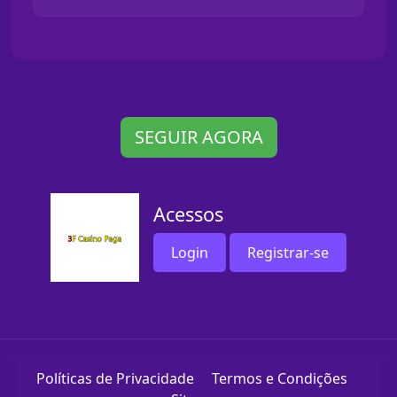
SEGUIR AGORA
Acessos
Login
Registrar-se
Políticas de Privacidade
Termos e Condições