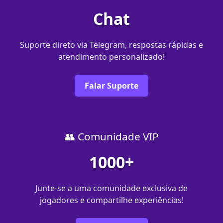
Chat
Suporte direto via Telegram, respostas rápidas e
atendimento personalizado!
Falar Suporte
👥 Comunidade VIP
1000+
Junte-se a uma comunidade exclusiva de
jogadores e compartilhe experiências!