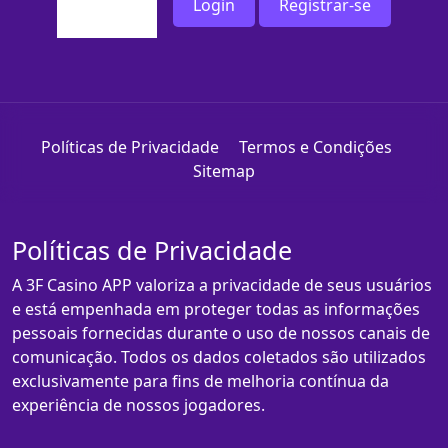
Login
Registrar-se
Políticas de Privacidade
Termos e Condições
Sitemap
Políticas de Privacidade
A 3F Casino APP valoriza a privacidade de seus usuários
e está empenhada em proteger todas as informações
pessoais fornecidas durante o uso de nossos canais de
comunicação. Todos os dados coletados são utilizados
exclusivamente para fins de melhoria contínua da
experiência de nossos jogadores.