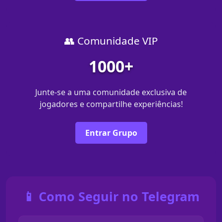
👥 Comunidade VIP
1000+
Junte-se a uma comunidade exclusiva de
jogadores e compartilhe experiências!
Entrar Grupo
📱 Como Seguir no Telegram