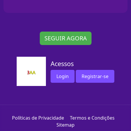
SEGUIR AGORA
Acessos
Login
Registrar-se
Políticas de Privacidade
Termos e Condições
Sitemap