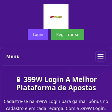
Login
Registrar-se
Menu
📱 399W Login A Melhor
Plataforma de Apostas
Cadastre-se na 399W Login para ganhar bônus no
cadastro e em cada recarga. Com a 399W Login,