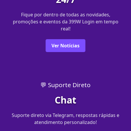
Fique por dentro de todas as novidades,
promoções e eventos da 399W Login em tempo
real!
Ver Notícias
💬 Suporte Direto
Chat
Suporte direto via Telegram, respostas rápidas e
atendimento personalizado!