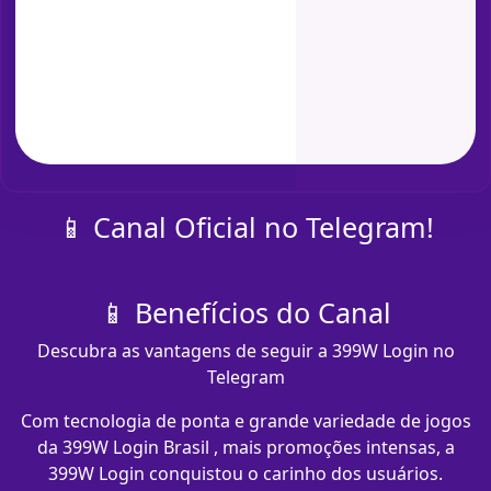
📱 Canal Oficial no Telegram!
📱 Benefícios do Canal
Descubra as vantagens de seguir a 399W Login no
Telegram
Com tecnologia de ponta e grande variedade de jogos
da 399W Login Brasil , mais promoções intensas, a
399W Login conquistou o carinho dos usuários.