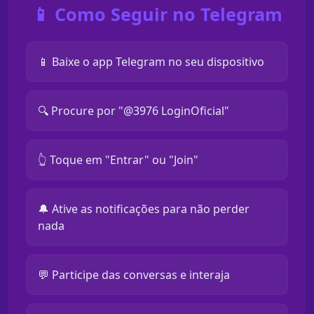
📱 Como Seguir no Telegram
📱 Baixe o app Telegram no seu dispositivo
🔍 Procure por "@3976 LoginOficial"
👆 Toque em "Entrar" ou "Join"
🔔 Ative as notificações para não perder
nada
💬 Participe das conversas e interaja