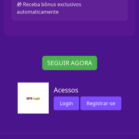
🎁 Receba bônus exclusivos
automaticamente
SEGUIR AGORA
Acessos
Login
Registrar-se