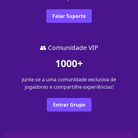
Falar Suporte
👥 Comunidade VIP
1000+
Junte-se a uma comunidade exclusiva de
jogadores e compartilhe experiências!
Entrar Grupo