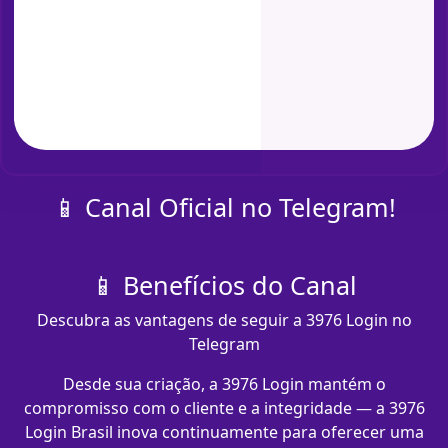
📱 Canal Oficial no Telegram!
📱 Benefícios do Canal
Descubra as vantagens de seguir a 3976 Login no
Telegram
Desde sua criação, a 3976 Login mantém o
compromisso com o cliente e a integridade — a 3976
Login Brasil inova continuamente para oferecer uma