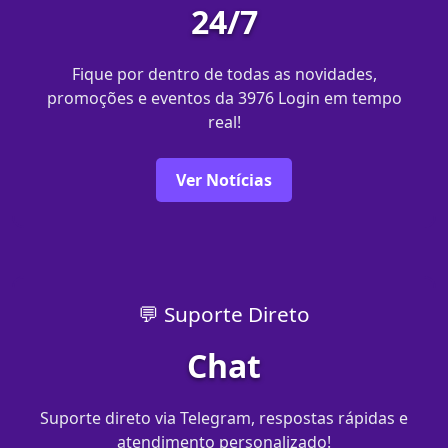
24/7
Fique por dentro de todas as novidades,
promoções e eventos da 3976 Login em tempo
real!
Ver Notícias
💬 Suporte Direto
Chat
Suporte direto via Telegram, respostas rápidas e
atendimento personalizado!