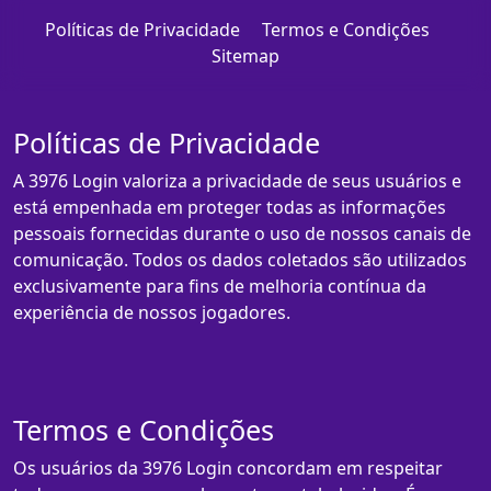
Políticas de Privacidade
Termos e Condições
Sitemap
Políticas de Privacidade
A 3976 Login valoriza a privacidade de seus usuários e
está empenhada em proteger todas as informações
pessoais fornecidas durante o uso de nossos canais de
comunicação. Todos os dados coletados são utilizados
exclusivamente para fins de melhoria contínua da
experiência de nossos jogadores.
Termos e Condições
Os usuários da 3976 Login concordam em respeitar