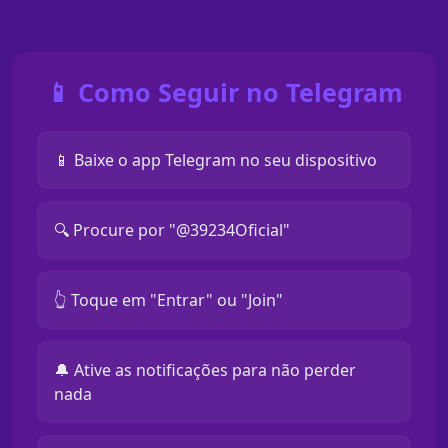
📱 Como Seguir no Telegram
📱 Baixe o app Telegram no seu dispositivo
🔍 Procure por "@39234Oficial"
👆 Toque em "Entrar" ou "Join"
🔔 Ative as notificações para não perder
nada