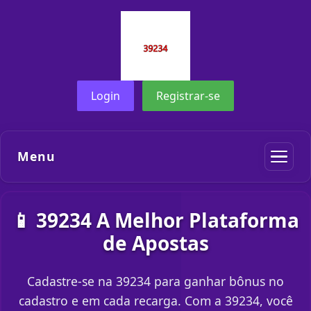
Login
Registrar-se
Menu
📱 39234 A Melhor Plataforma
de Apostas
Cadastre-se na 39234 para ganhar bônus no
cadastro e em cada recarga. Com a 39234, você