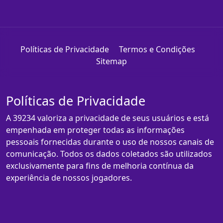
Políticas de Privacidade
Termos e Condições
Sitemap
Políticas de Privacidade
A 39234 valoriza a privacidade de seus usuários e está
empenhada em proteger todas as informações
pessoais fornecidas durante o uso de nossos canais de
comunicação. Todos os dados coletados são utilizados
exclusivamente para fins de melhoria contínua da
experiência de nossos jogadores.