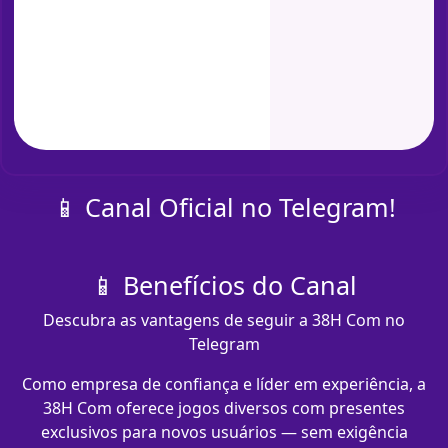
📱 Canal Oficial no Telegram!
📱 Benefícios do Canal
Descubra as vantagens de seguir a 38H Com no
Telegram
Como empresa de confiança e líder em experiência, a
38H Com oferece jogos diversos com presentes
exclusivos para novos usuários — sem exigência