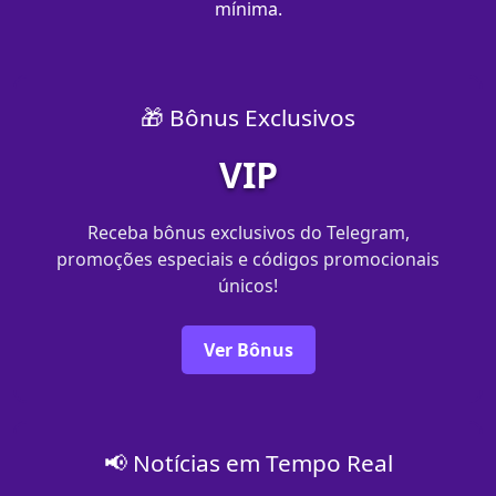
mínima.
🎁 Bônus Exclusivos
VIP
Receba bônus exclusivos do Telegram,
promoções especiais e códigos promocionais
únicos!
Ver Bônus
📢 Notícias em Tempo Real