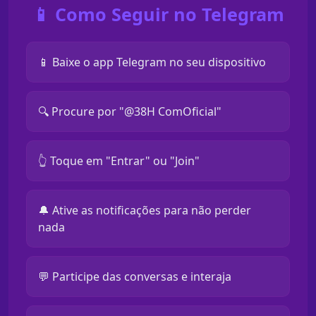
📱 Como Seguir no Telegram
📱 Baixe o app Telegram no seu dispositivo
🔍 Procure por "@38H ComOficial"
👆 Toque em "Entrar" ou "Join"
🔔 Ative as notificações para não perder
nada
💬 Participe das conversas e interaja