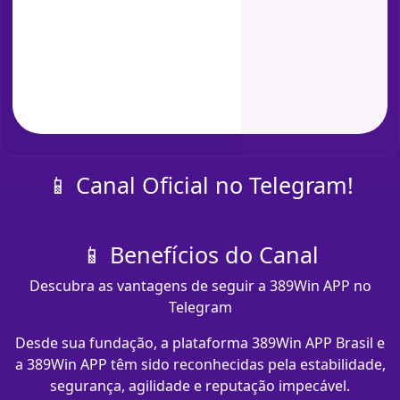
📱 Canal Oficial no Telegram!
📱 Benefícios do Canal
Descubra as vantagens de seguir a 389Win APP no
Telegram
Desde sua fundação, a plataforma 389Win APP Brasil e
a 389Win APP têm sido reconhecidas pela estabilidade,
segurança, agilidade e reputação impecável.