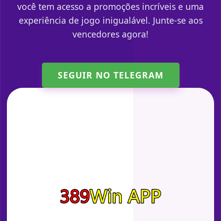
você tem acesso a promoções incríveis e uma
experiência de jogo inigualável. Junte-se aos
vencedores agora!
SEGUIR NO TELEGRAM