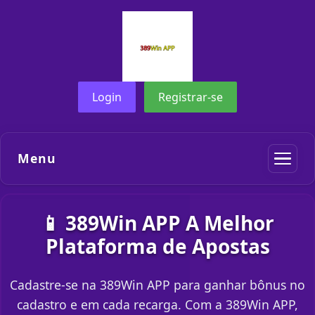
Login
Registrar-se
Menu
📱 389Win APP A Melhor
Plataforma de Apostas
Cadastre-se na 389Win APP para ganhar bônus no
cadastro e em cada recarga. Com a 389Win APP,