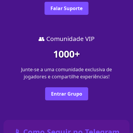
Falar Suporte
👥 Comunidade VIP
1000+
Junte-se a uma comunidade exclusiva de
jogadores e compartilhe experiências!
Entrar Grupo
📱 Como Seguir no Telegram