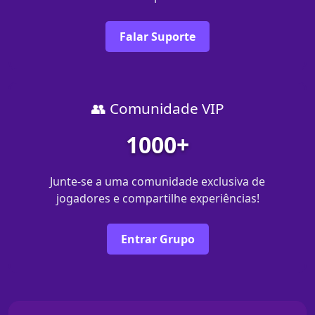
Falar Suporte
👥 Comunidade VIP
1000+
Junte-se a uma comunidade exclusiva de
jogadores e compartilhe experiências!
Entrar Grupo