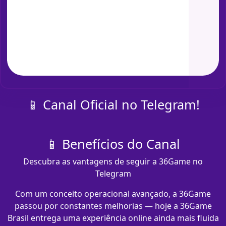
📱 Canal Oficial no Telegram!
📱 Benefícios do Canal
Descubra as vantagens de seguir a 36Game no
Telegram
Com um conceito operacional avançado, a 36Game
passou por constantes melhorias — hoje a 36Game
Brasil entrega uma experiência online ainda mais fluida