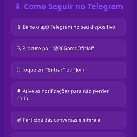
📱 Como Seguir no Telegram
📱 Baixe o app Telegram no seu dispositivo
🔍 Procure por "@36GameOficial"
👆 Toque em "Entrar" ou "Join"
🔔 Ative as notificações para não perder
nada
💬 Participe das conversas e interaja