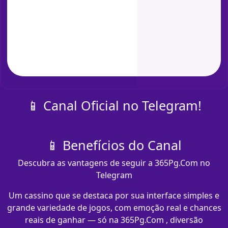
📱 Canal Oficial no Telegram!
📱 Benefícios do Canal
Descubra as vantagens de seguir a 365Pg.Com no
Telegram
Um cassino que se destaca por sua interface simples e
grande variedade de jogos, com emoção real e chances
reais de ganhar — só na 365Pg.Com , diversão