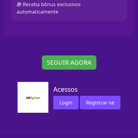
🎁 Receba bônus exclusivos
automaticamente
SEGUIR AGORA
Acessos
Login
Registrar-se