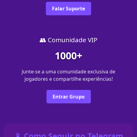
Falar Suporte
👥 Comunidade VIP
1000+
Junte-se a uma comunidade exclusiva de
jogadores e compartilhe experiências!
Entrar Grupo
📱 Como Seguir no Telegram