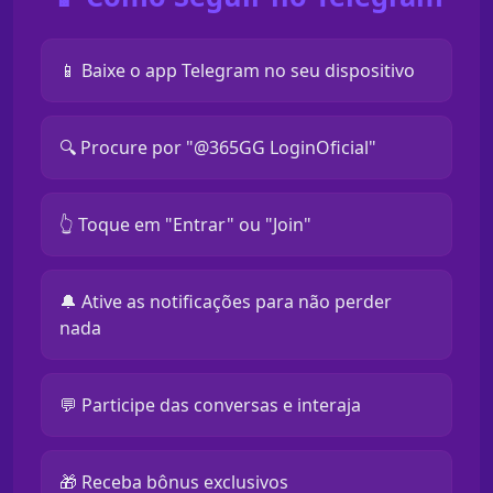
📱 Baixe o app Telegram no seu dispositivo
🔍 Procure por "@365GG LoginOficial"
👆 Toque em "Entrar" ou "Join"
🔔 Ative as notificações para não perder
nada
💬 Participe das conversas e interaja
🎁 Receba bônus exclusivos