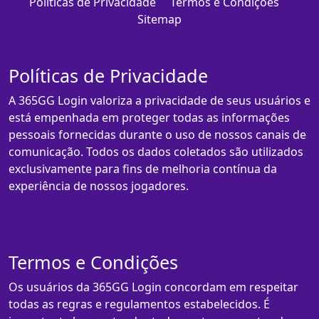
Políticas de Privacidade
Termos e Condições
Sitemap
Políticas de Privacidade
A 365GG Login valoriza a privacidade de seus usuários e
está empenhada em proteger todas as informações
pessoais fornecidas durante o uso de nossos canais de
comunicação. Todos os dados coletados são utilizados
exclusivamente para fins de melhoria contínua da
experiência de nossos jogadores.
Termos e Condições
Os usuários da 365GG Login concordam em respeitar
todas as regras e regulamentos estabelecidos. É