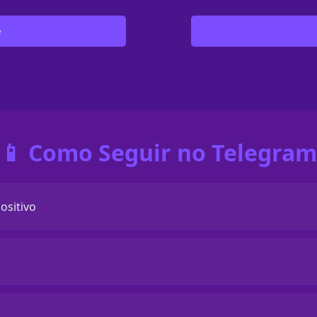
e
📱 Como Seguir no Telegram
ositivo