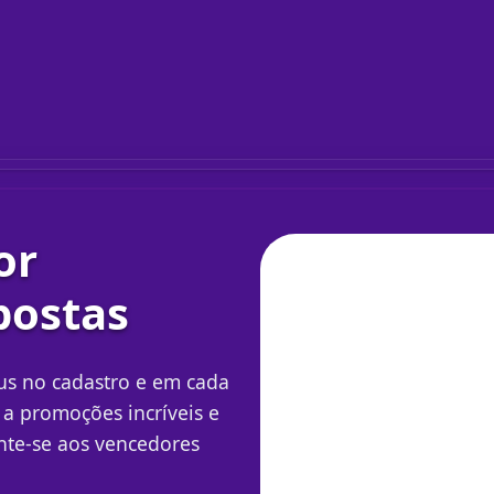
or
postas
us no cadastro e em cada
a promoções incríveis e
unte-se aos vencedores