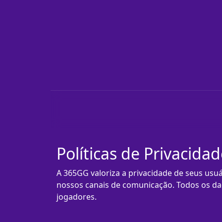
Políticas de Privacida
A 365GG valoriza a privacidade de seus us
nossos canais de comunicação. Todos os dad
jogadores.