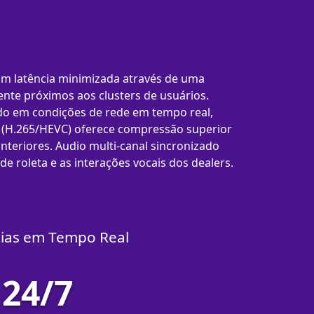
com latência minimizada através de uma
nte próximos aos clusters de usuários.
do em condições de rede em tempo real,
o (H.265/HEVC) oferece compressão superior
eriores. Audio multi-canal sincronizado
de roleta e as interações vocais dos dealers.
cias em Tempo Real
24/7