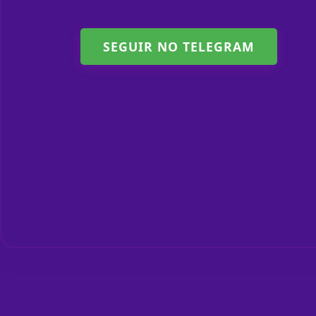
SEGUIR NO TELEGRAM