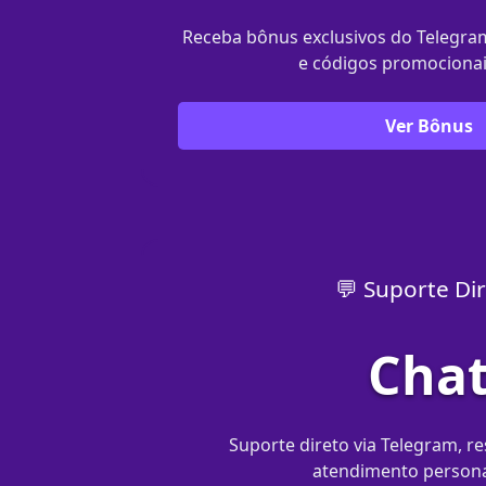
Receba bônus exclusivos do Telegra
e códigos promocionai
Ver Bônus
💬 Suporte Di
Cha
Suporte direto via Telegram, r
atendimento persona