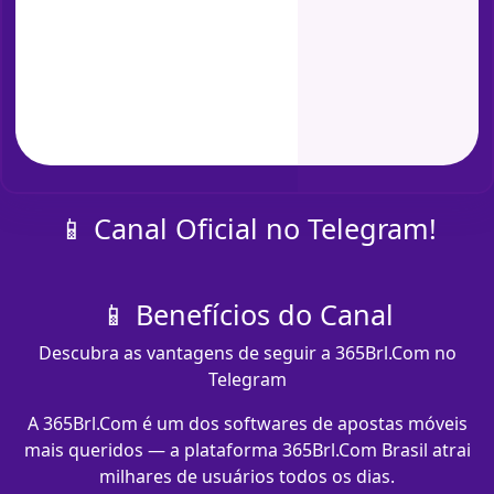
📱 Canal Oficial no Telegram!
📱 Benefícios do Canal
Descubra as vantagens de seguir a 365Brl.Com no
Telegram
A 365Brl.Com é um dos softwares de apostas móveis
mais queridos — a plataforma 365Brl.Com Brasil atrai
milhares de usuários todos os dias.