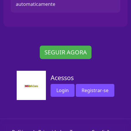
automaticamente
SEGUIR AGORA
Acessos
Login
Registrar-se