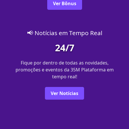
Ver Bônus
📢 Notícias em Tempo Real
24/7
Fique por dentro de todas as novidades,
promoções e eventos da 35M Plataforma em
tempo real!
Ver Notícias