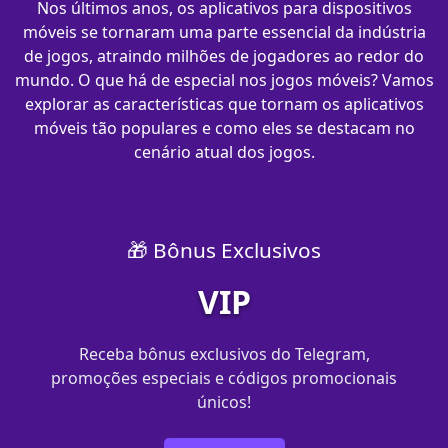
Nos últimos anos, os aplicativos para dispositivos
móveis se tornaram uma parte essencial da indústria
de jogos, atraindo milhões de jogadores ao redor do
mundo. O que há de especial nos jogos móveis? Vamos
explorar as características que tornam os aplicativos
móveis tão populares e como eles se destacam no
cenário atual dos jogos.
🎁 Bônus Exclusivos
VIP
Receba bônus exclusivos do Telegram,
promoções especiais e códigos promocionais
únicos!