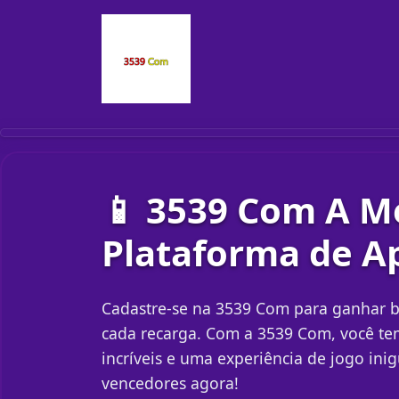
📱 3539 Com A M
Plataforma de A
Cadastre-se na 3539 Com para ganhar 
cada recarga. Com a 3539 Com, você t
incríveis e uma experiência de jogo inig
vencedores agora!