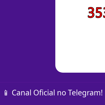
📱 Canal Oficial no Telegram!