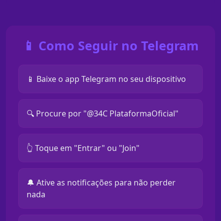
📱 Como Seguir no Telegram
📱 Baixe o app Telegram no seu dispositivo
🔍 Procure por "@34C PlataformaOficial"
👆 Toque em "Entrar" ou "Join"
🔔 Ative as notificações para não perder
nada