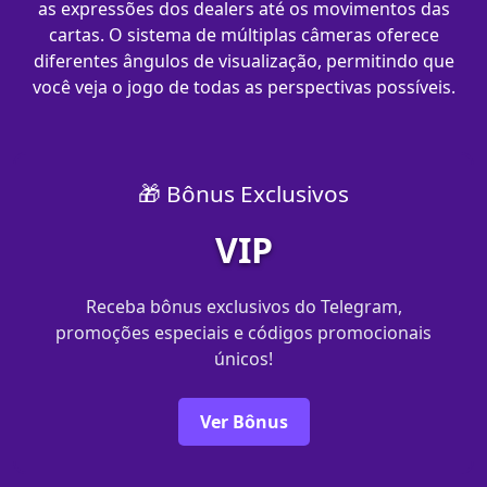
as expressões dos dealers até os movimentos das
cartas. O sistema de múltiplas câmeras oferece
diferentes ângulos de visualização, permitindo que
você veja o jogo de todas as perspectivas possíveis.
🎁 Bônus Exclusivos
VIP
Receba bônus exclusivos do Telegram,
promoções especiais e códigos promocionais
únicos!
Ver Bônus