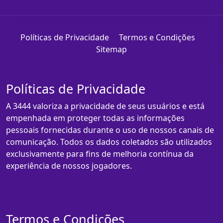
Políticas de Privacidade
Termos e Condições
Sitemap
Políticas de Privacidade
A 3444 valoriza a privacidade de seus usuários e está
empenhada em proteger todas as informações
pessoais fornecidas durante o uso de nossos canais de
comunicação. Todos os dados coletados são utilizados
exclusivamente para fins de melhoria contínua da
experiência de nossos jogadores.
Termos e Condições