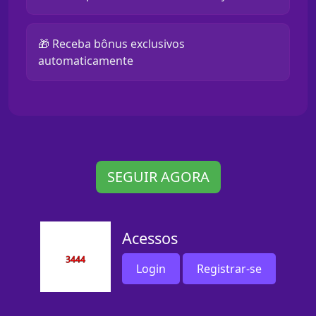
🎁 Receba bônus exclusivos
automaticamente
SEGUIR AGORA
Acessos
Login
Registrar-se