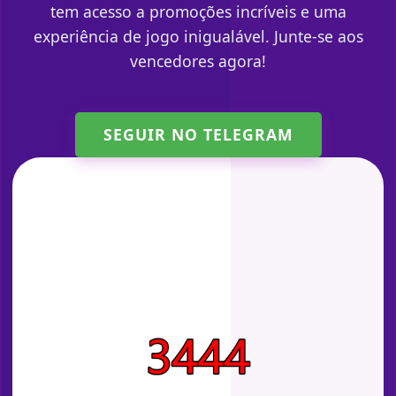
tem acesso a promoções incríveis e uma
experiência de jogo inigualável. Junte-se aos
vencedores agora!
SEGUIR NO TELEGRAM