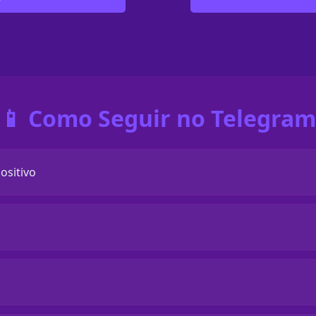
📱 Como Seguir no Telegram
ositivo