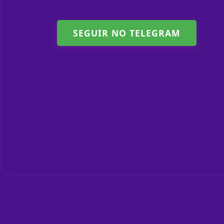
SEGUIR NO TELEGRAM