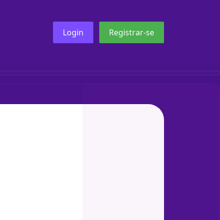
Login
Registrar-se