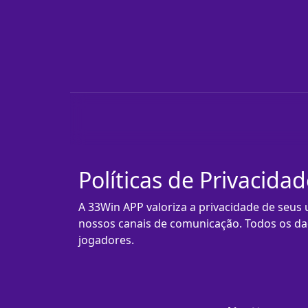
Políticas de Privacida
A 33Win APP valoriza a privacidade de seus
nossos canais de comunicação. Todos os dad
jogadores.