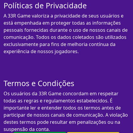
Políticas de Privacidade
A 33R Game valoriza a privacidade de seus usuários e
está empenhada em proteger todas as informações
pessoais fornecidas durante o uso de nossos canais de
comunicação. Todos os dados coletados são utilizados
exclusivamente para fins de melhoria contínua da
experiência de nossos jogadores.
Termos e Condições
Os usuários da 33R Game concordam em respeitar
todas as regras e regulamentos estabelecidos. É
importante ler e entender todos os termos antes de
participar de nossos canais de comunicação. A violação
destes termos pode resultar em penalizações ou na
suspensão da conta.