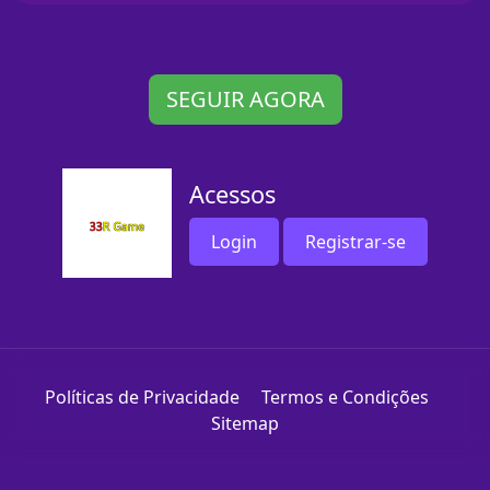
SEGUIR AGORA
Acessos
Login
Registrar-se
Políticas de Privacidade
Termos e Condições
Sitemap