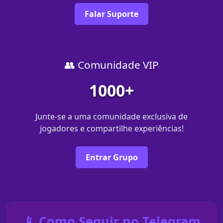
Falar Suporte
👥 Comunidade VIP
1000+
Junte-se a uma comunidade exclusiva de
jogadores e compartilhe experiências!
Entrar Grupo
📱 Como Seguir no Telegram