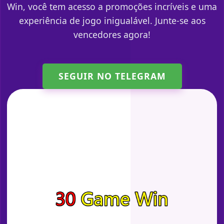
Win, você tem acesso a promoções incríveis e uma
experiência de jogo inigualável. Junte-se aos
vencedores agora!
SEGUIR NO TELEGRAM