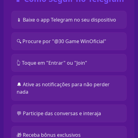
📱 Baixe o app Telegram no seu dispositivo
🔍 Procure por "@30 Game WinOficial"
👆 Toque em "Entrar" ou "Join"
🔔 Ative as notificações para não perder
nada
💬 Participe das conversas e interaja
🎁 Receba bônus exclusivos