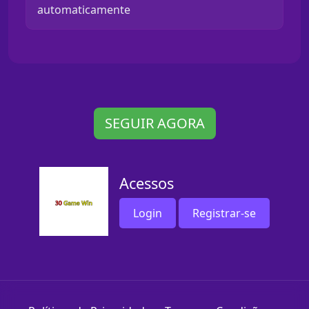
automaticamente
SEGUIR AGORA
Acessos
Login
Registrar-se