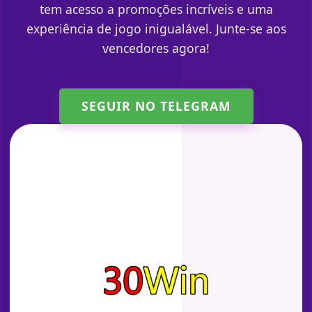
tem acesso a promoções incríveis e uma
experiência de jogo inigualável. Junte-se aos
vencedores agora!
SEGUIR NO TELEGRAM