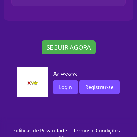
SEGUIR AGORA
Acessos
Login
Registrar-se
Políticas de Privacidade
Termos e Condições