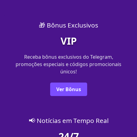
🎁 Bônus Exclusivos
VIP
Receba bônus exclusivos do Telegram,
promoções especiais e códigos promocionais
únicos!
Ver Bônus
📢 Notícias em Tempo Real
24/7