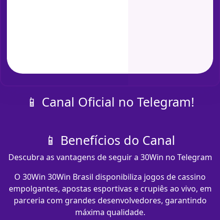
📱 Canal Oficial no Telegram!
📱 Benefícios do Canal
Descubra as vantagens de seguir a 30Win no Telegram
O 30Win 30Win Brasil disponibiliza jogos de cassino
empolgantes, apostas esportivas e crupiês ao vivo, em
parceria com grandes desenvolvedores, garantindo
máxima qualidade.