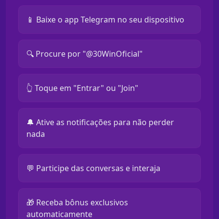
📱 Baixe o app Telegram no seu dispositivo
🔍 Procure por "@30WinOficial"
👆 Toque em "Entrar" ou "Join"
🔔 Ative as notificações para não perder
nada
💬 Participe das conversas e interaja
🎁 Receba bônus exclusivos
automaticamente