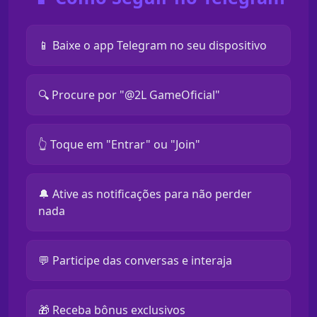
📱 Baixe o app Telegram no seu dispositivo
🔍 Procure por "@2L GameOficial"
👆 Toque em "Entrar" ou "Join"
🔔 Ative as notificações para não perder
nada
💬 Participe das conversas e interaja
🎁 Receba bônus exclusivos