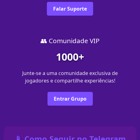
Falar Suporte
👥 Comunidade VIP
1000+
Junte-se a uma comunidade exclusiva de
jogadores e compartilhe experiências!
Entrar Grupo
📱 Como Seguir no Telegram