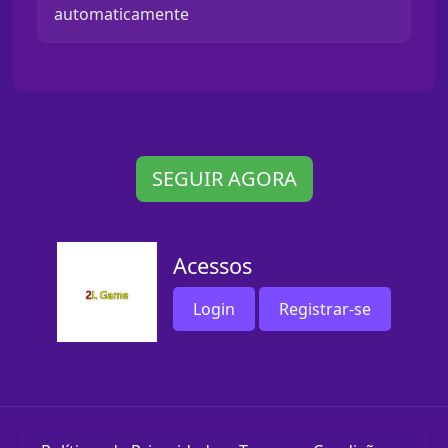
automaticamente
SEGUIR AGORA
Acessos
Login
Registrar-se