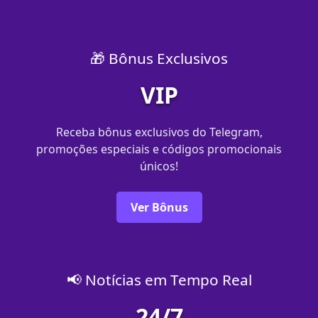
🎁 Bônus Exclusivos
VIP
Receba bônus exclusivos do Telegram,
promoções especiais e códigos promocionais
únicos!
Ver Bônus
📢 Notícias em Tempo Real
24/7