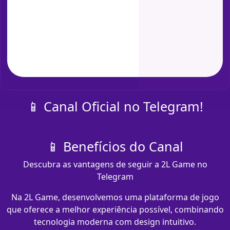
📱 Canal Oficial no Telegram!
📱 Benefícios do Canal
Descubra as vantagens de seguir a 2L Game no
Telegram
Na 2L Game, desenvolvemos uma plataforma de jogo
que oferece a melhor experiência possível, combinando
tecnologia moderna com design intuitivo.