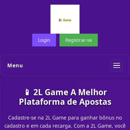
Login
Registrar-se
Menu
📱 2L Game A Melhor
Plataforma de Apostas
Cadastre-se na 2L Game para ganhar bônus no
cadastro e em cada recarga. Com a 2L Game, você