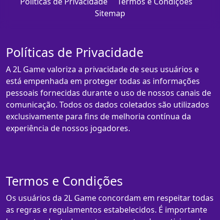
Políticas de Privacidade
Termos e Condições
Sitemap
Políticas de Privacidade
A 2L Game valoriza a privacidade de seus usuários e
está empenhada em proteger todas as informações
pessoais fornecidas durante o uso de nossos canais de
comunicação. Todos os dados coletados são utilizados
exclusivamente para fins de melhoria contínua da
experiência de nossos jogadores.
Termos e Condições
Os usuários da 2L Game concordam em respeitar todas
as regras e regulamentos estabelecidos. É importante