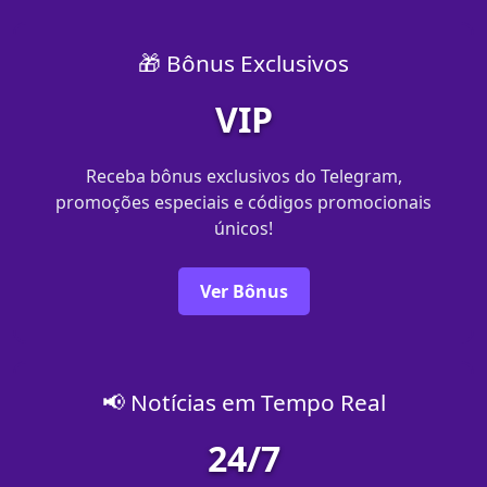
🎁 Bônus Exclusivos
VIP
Receba bônus exclusivos do Telegram,
promoções especiais e códigos promocionais
únicos!
Ver Bônus
📢 Notícias em Tempo Real
24/7