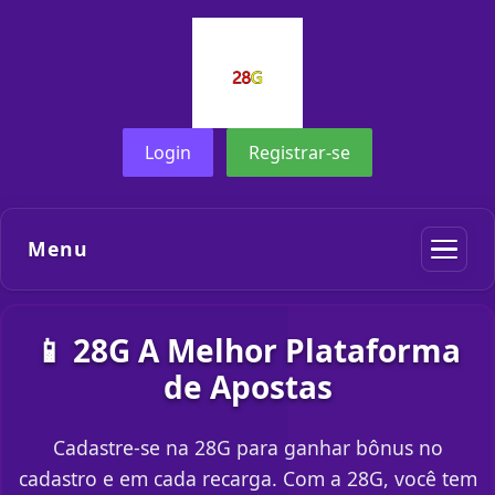
Login
Registrar-se
Menu
📱 28G A Melhor Plataforma
de Apostas
Cadastre-se na 28G para ganhar bônus no
cadastro e em cada recarga. Com a 28G, você tem