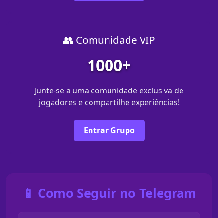
👥 Comunidade VIP
1000+
Junte-se a uma comunidade exclusiva de
jogadores e compartilhe experiências!
Entrar Grupo
📱 Como Seguir no Telegram