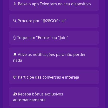
📱 Baixe o app Telegram no seu dispositivo
🔍 Procure por "@28GOficial"
👆 Toque em "Entrar" ou "Join"
🔔 Ative as notificações para não perder
nada
💬 Participe das conversas e interaja
🎁 Receba bônus exclusivos
automaticamente