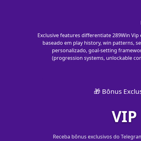
Exclusive features differentiate 289Win 
baseado em play history, win patterns, s
personalizado, goal-setting framework
(progression systems, unlockable co
🎁 Bônus Exclu
VIP
Receba bônus exclusivos do Telegra