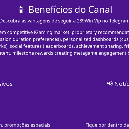
📱 Benefícios do Canal
Descubra as vantagens de seguir a 289Win Vip no Telegra
Vip em competitive iGaming market: proprietary recommend
ession duration preferences), personalized dashboards (cus
s), social features (leaderboards, achievement sharing, fri
ntent, milestone rewards creating metagame engagement b
sivos
📢 Notí
m, promoções especiais
Fique por dentro d