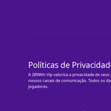
Políticas de Privacida
A 289Win Vip valoriza a privacidade de seu
nossos canais de comunicação. Todos os dad
jogadores.