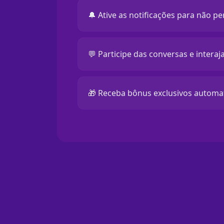
🔔 Ative as notificações para não p
💬 Participe das conversas e interaj
🎁 Receba bônus exclusivos autom