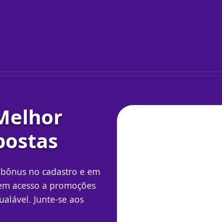
 Melhor
postas
 bônus no cadastro e em
tem acesso a promoções
ualável. Junte-se aos