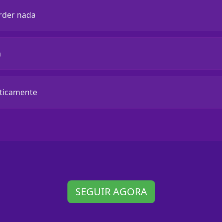
erder nada
a
aticamente
SEGUIR AGORA