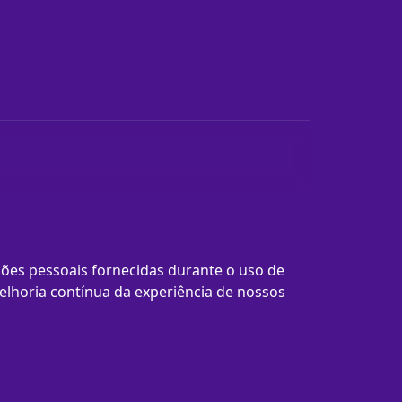
ções pessoais fornecidas durante o uso de
elhoria contínua da experiência de nossos