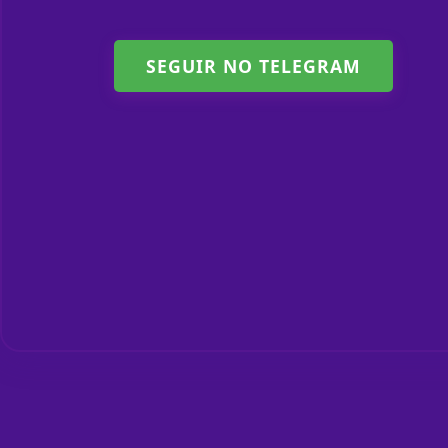
SEGUIR NO TELEGRAM