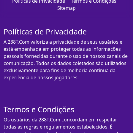
Políticas de Privacidade
Termos e Condições
Sitemap
Políticas de Privacidade
A 288T.Com valoriza a privacidade de seus usuários e
está empenhada em proteger todas as informações
pessoais fornecidas durante o uso de nossos canais de
comunicação. Todos os dados coletados são utilizados
exclusivamente para fins de melhoria contínua da
experiência de nossos jogadores.
Termos e Condições
Os usuários da 288T.Com concordam em respeitar
todas as regras e regulamentos estabelecidos. É