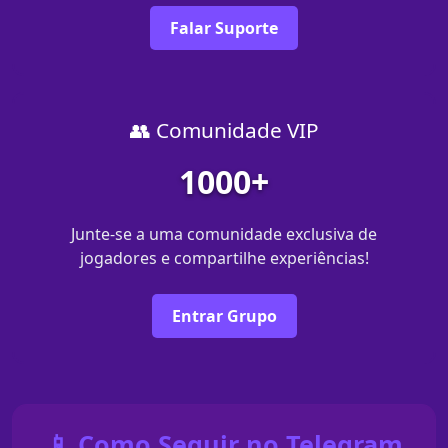
Falar Suporte
👥 Comunidade VIP
1000+
Junte-se a uma comunidade exclusiva de
jogadores e compartilhe experiências!
Entrar Grupo
📱 Como Seguir no Telegram