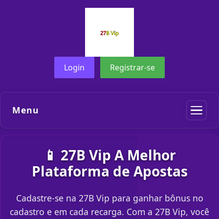
Login
Registrar-se
Menu
📱 27B Vip A Melhor
Plataforma de Apostas
Cadastre-se na 27B Vip para ganhar bônus no
cadastro e em cada recarga. Com a 27B Vip, você