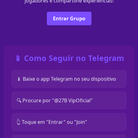
jogadores e compartilhe experiências!
Entrar Grupo
📱 Como Seguir no Telegram
📱 Baixe o app Telegram no seu dispositivo
🔍 Procure por "@27B VipOficial"
👆 Toque em "Entrar" ou "Join"