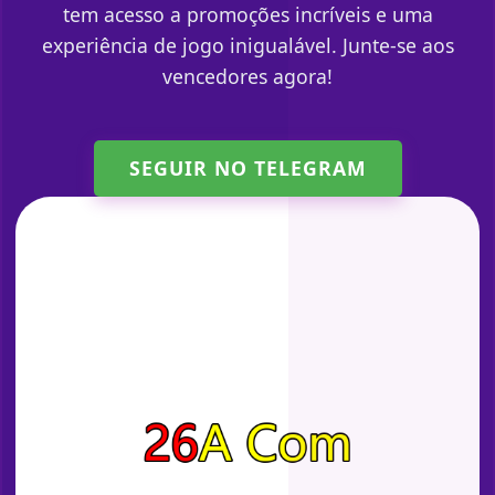
tem acesso a promoções incríveis e uma
experiência de jogo inigualável. Junte-se aos
vencedores agora!
SEGUIR NO TELEGRAM