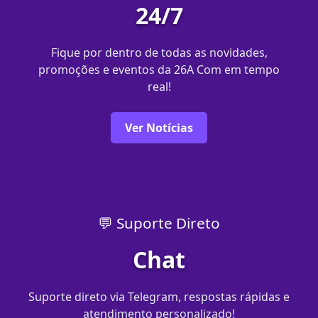
24/7
Fique por dentro de todas as novidades,
promoções e eventos da 26A Com em tempo
real!
Ver Notícias
💬 Suporte Direto
Chat
Suporte direto via Telegram, respostas rápidas e
atendimento personalizado!