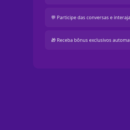
💬 Participe das conversas e interaj
🎁 Receba bônus exclusivos autom