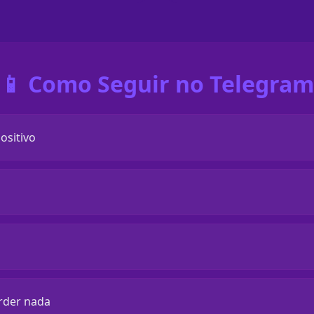
📱 Como Seguir no Telegram
ositivo
erder nada