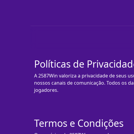
Políticas de Privacida
A 2587Win valoriza a privacidade de seus u
nossos canais de comunicação. Todos os dad
jogadores.
Termos e Condições