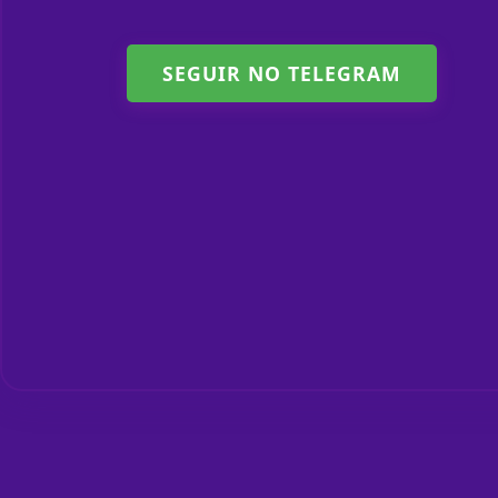
SEGUIR NO TELEGRAM