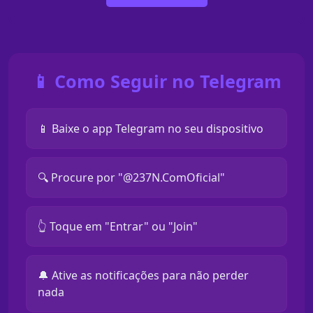
📱 Como Seguir no Telegram
📱 Baixe o app Telegram no seu dispositivo
🔍 Procure por "@237N.ComOficial"
👆 Toque em "Entrar" ou "Join"
🔔 Ative as notificações para não perder
nada