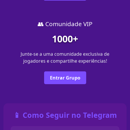
👥 Comunidade VIP
1000+
Junte-se a uma comunidade exclusiva de
jogadores e compartilhe experiências!
Entrar Grupo
📱 Como Seguir no Telegram