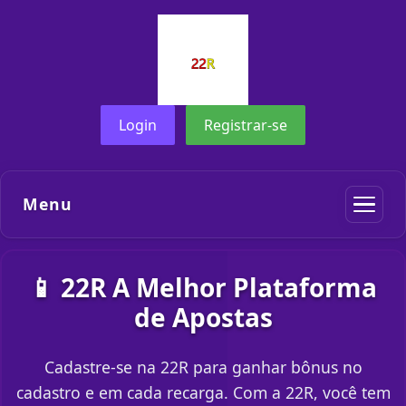
Login
Registrar-se
Menu
📱 22R A Melhor Plataforma
de Apostas
Cadastre-se na 22R para ganhar bônus no
cadastro e em cada recarga. Com a 22R, você tem