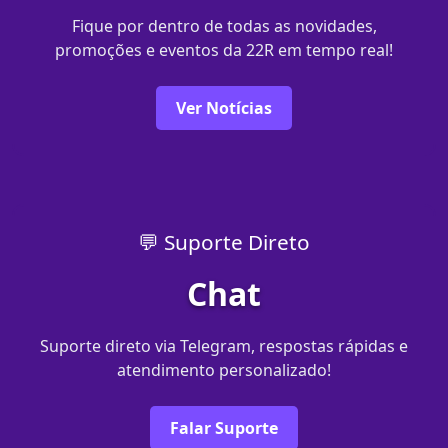
Fique por dentro de todas as novidades,
promoções e eventos da 22R em tempo real!
Ver Notícias
💬 Suporte Direto
Chat
Suporte direto via Telegram, respostas rápidas e
atendimento personalizado!
Falar Suporte