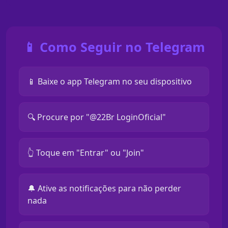
📱 Como Seguir no Telegram
📱 Baixe o app Telegram no seu dispositivo
🔍 Procure por "@22Br LoginOficial"
👆 Toque em "Entrar" ou "Join"
🔔 Ative as notificações para não perder
nada