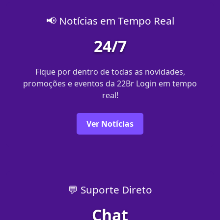
📢 Notícias em Tempo Real
24/7
Fique por dentro de todas as novidades,
promoções e eventos da 22Br Login em tempo
real!
Ver Notícias
💬 Suporte Direto
Chat