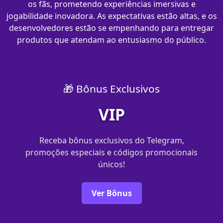
os fãs, prometendo experiências imersivas e
jogabilidade inovadora. As expectativas estão altas, e os
desenvolvedores estão se empenhando para entregar
produtos que atendam ao entusiasmo do público.
🎁 Bônus Exclusivos
VIP
Receba bônus exclusivos do Telegram,
promoções especiais e códigos promocionais
únicos!
Ver Bônus