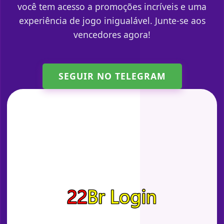
você tem acesso a promoções incríveis e uma
experiência de jogo inigualável. Junte-se aos
vencedores agora!
SEGUIR NO TELEGRAM