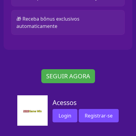
🎁 Receba bônus exclusivos
automaticamente
SEGUIR AGORA
Acessos
Login
Registrar-se