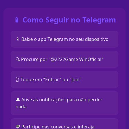
📱 Como Seguir no Telegram
📱 Baixe o app Telegram no seu dispositivo
🔍 Procure por "@2222Game WinOficial"
👆 Toque em "Entrar" ou "Join"
🔔 Ative as notificações para não perder
nada
💬 Participe das conversas e interaja