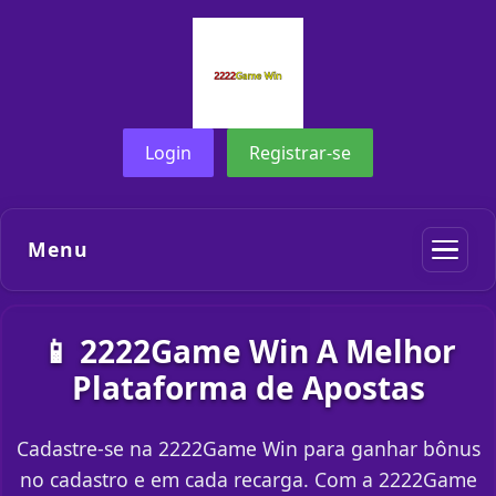
Login
Registrar-se
Menu
📱 2222Game Win A Melhor
Plataforma de Apostas
Cadastre-se na 2222Game Win para ganhar bônus
no cadastro e em cada recarga. Com a 2222Game