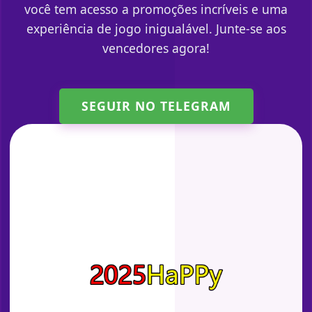
você tem acesso a promoções incríveis e uma
experiência de jogo inigualável. Junte-se aos
vencedores agora!
SEGUIR NO TELEGRAM