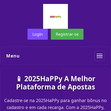
Login
Registrar-se
Menu
📱 2025HaPPy A Melhor
Plataforma de Apostas
Cadastre-se na 2025HaPPy para ganhar bônus no
cadastro e em cada recarga. Com a 2025HaPPy,