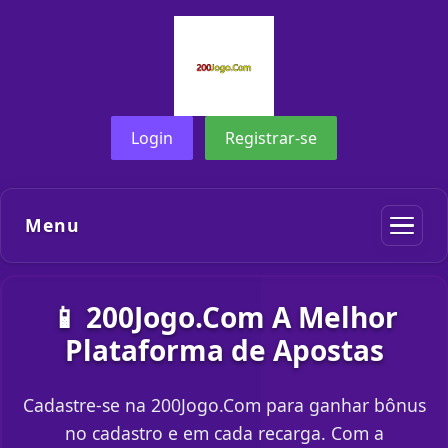
Login
Registrar-se
Menu
📱 200Jogo.Com A Melhor
Plataforma de Apostas
Cadastre-se na 200Jogo.Com para ganhar bônus
no cadastro e em cada recarga. Com a