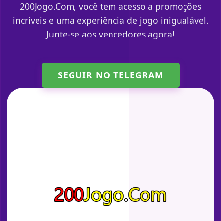
200Jogo.Com, você tem acesso a promoções
incríveis e uma experiência de jogo inigualável.
Junte-se aos vencedores agora!
SEGUIR NO TELEGRAM