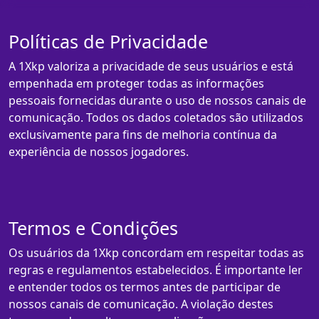
Políticas de Privacidade
A 1Xkp valoriza a privacidade de seus usuários e está
empenhada em proteger todas as informações
pessoais fornecidas durante o uso de nossos canais de
comunicação. Todos os dados coletados são utilizados
exclusivamente para fins de melhoria contínua da
experiência de nossos jogadores.
Termos e Condições
Os usuários da 1Xkp concordam em respeitar todas as
regras e regulamentos estabelecidos. É importante ler
e entender todos os termos antes de participar de
nossos canais de comunicação. A violação destes