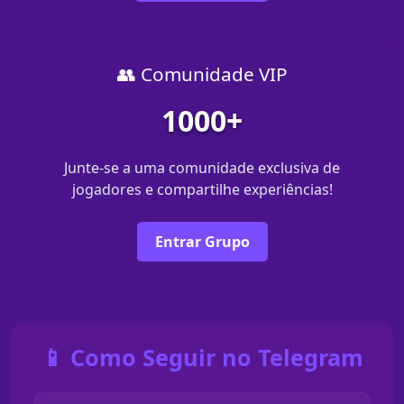
👥 Comunidade VIP
1000+
Junte-se a uma comunidade exclusiva de
jogadores e compartilhe experiências!
Entrar Grupo
📱 Como Seguir no Telegram