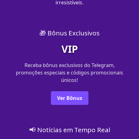
irresistíveis.
🎁 Bônus Exclusivos
VIP
Receba bônus exclusivos do Telegram,
promoções especiais e códigos promocionais
únicos!
Ver Bônus
📢 Notícias em Tempo Real