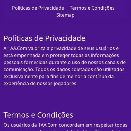
Políticas de Privacidade
Termos e Condições
Sitemap
Políticas de Privacidade
A 1AA.Com valoriza a privacidade de seus usuários e
está empenhada em proteger todas as informações
pessoais fornecidas durante o uso de nossos canais de
comunicação. Todos os dados coletados são utilizados
exclusivamente para fins de melhoria contínua da
experiência de nossos jogadores.
Termos e Condições
Os usuários da 1AA.Com concordam em respeitar todas