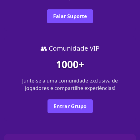
Falar Suporte
👥 Comunidade VIP
1000+
Junte-se a uma comunidade exclusiva de
jogadores e compartilhe experiências!
Entrar Grupo