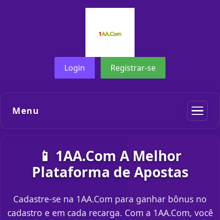
Login
Registrar-se
Menu
📱 1AA.Com A Melhor
Plataforma de Apostas
Cadastre-se na 1AA.Com para ganhar bônus no
cadastro e em cada recarga. Com a 1AA.Com, você