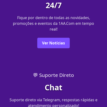
24/7
Fique por dentro de todas as novidades,
promoções e eventos da 1AA.Com em tempo
real!
Ver Notícias
💬 Suporte Direto
Chat
Suporte direto via Telegram, respostas rápidas e
atendimento personalizado!