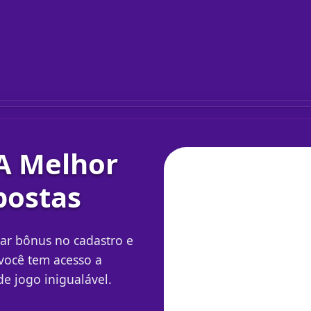
 A Melhor
postas
ar bônus no cadastro e
você tem acesso a
e jogo inigualável.