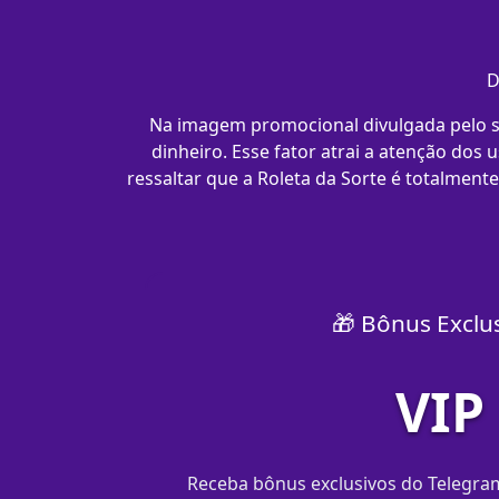
D
Na imagem promocional divulgada pelo si
dinheiro. Esse fator atrai a atenção dos 
ressaltar que a Roleta da Sorte é totalment
🎁 Bônus Exclu
VIP
Receba bônus exclusivos do Telegra