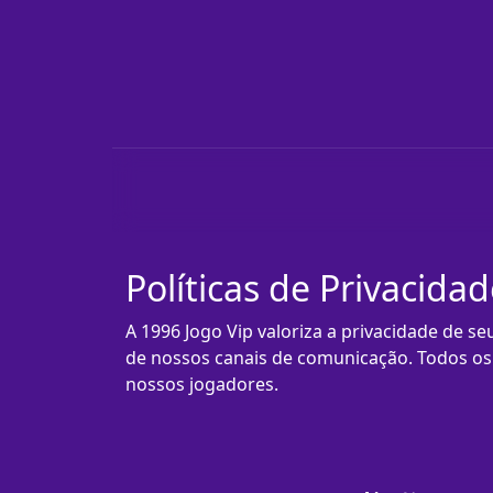
Políticas de Privacida
A 1996 Jogo Vip valoriza a privacidade de 
de nossos canais de comunicação. Todos os 
nossos jogadores.