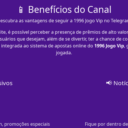
📱 Benefícios do Canal
escubra as vantagens de seguir a 1996 Jogo Vip no Telegr
te, é possível perceber a presença de prêmios de alto val
usuários que desejam, além de se divertir, ter a chance de c
e integrada ao sistema de apostas online do
1996 Jogo Vip
,
jogada.
sivos
📢 Notí
m, promoções especiais
Fique por dentro d