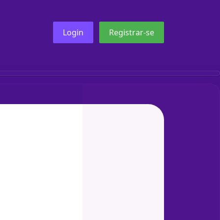
Login
Registrar-se