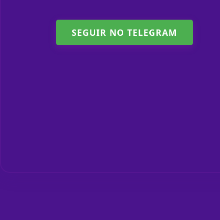
SEGUIR NO TELEGRAM