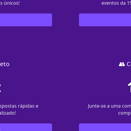
s únicos!
eventos da 1
reto
👥 
t
espostas rápidas e
Junte-se a uma com
lizado!
compa
e